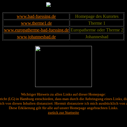
www.bad-fuessing.de
Homepage des Kurortes
www.therme1.de
Therme 1
www.europatherme-bad-fuessing.de
Europatherme oder Therme 2
www.johannesbad.de
Johannesbad
Wichtiger Hinweis zu allen Links auf dieser Homepage:
icht (LG) in Hamburg entschieden, dass man durch die Anbringung eines Links, die I
h von diesen Inhalten distanziert. Hiermit distanziere ich mich ausdrücklich von 
Diese Erkläerung gilt für alle auf unsrer Homepage angebrachten Links.
zurück zur Startseite